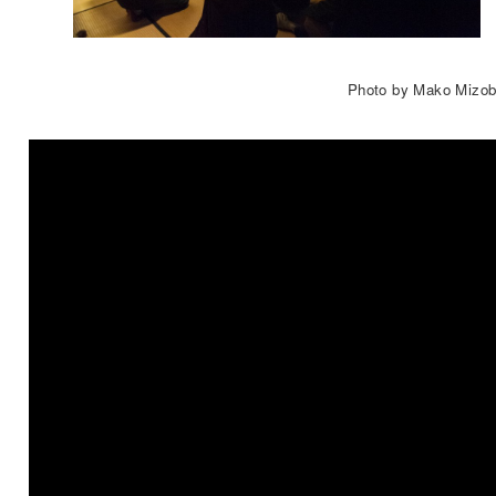
Photo by Mako Mizob