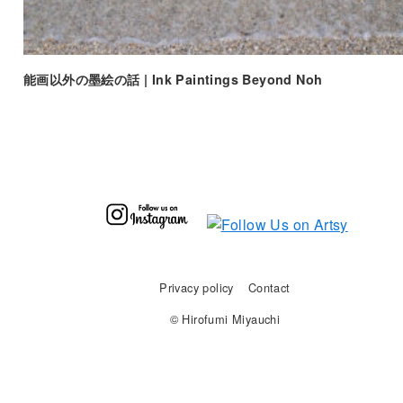
能画以外の墨絵の話 | Ink Paintings Beyond Noh
Privacy policy
Contact
© Hirofumi Miyauchi